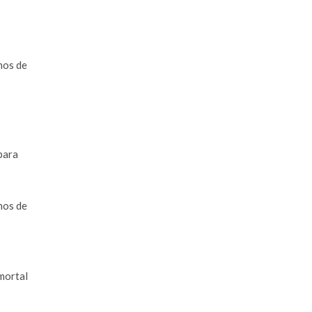
nos de
para
nos de
 mortal