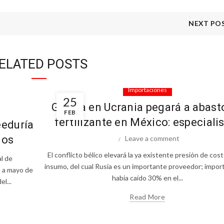
NEXT PO
ELATED POSTS
Importaciones
25
Guerra en Ucrania pegará a abast
FEB
fertilizante en México: especiali
eeduría
dos
Leave a comment
El conflicto bélico elevará la ya existente presión de cost
al de
insumo, del cual Rusia es un importante proveedor; impor
o a mayo de
había caído 30% en el...
l...
Read More