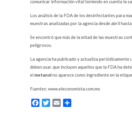
comunicar información vital teniendo en cuenta la s
Los análisis de la FDA de los desinfectantes para 
muestras analizadas por la agencia desde abril hast
Se encontró que más de la mitad de las muestras cont
peligrosos.
La agencia ha publicado y actualiza periódicamente 
Facebook
deben usar, que incluyen aquellos que la FDA ha det
el
metanol
no aparece como ingrediente en la etique
Twitter
Fuentes: www.eleconomista.com.mx
Email
Instagram
Facebook
Twitter
Email
Compartir
YouTube
LinkedIn