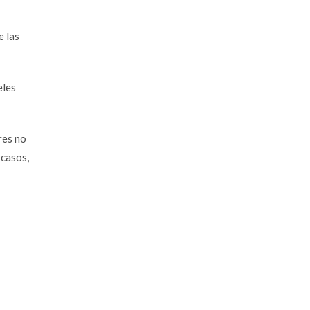
e las
eles
res no
 casos,