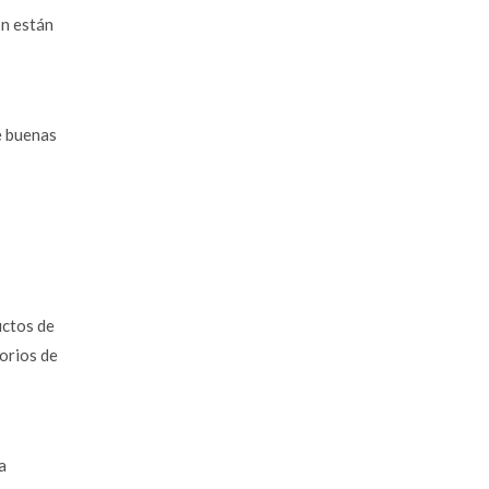
ón están
e buenas
uctos de
orios de
a