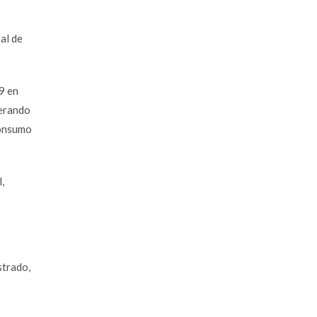
al de
9 en
derando
consumo
,
strado,