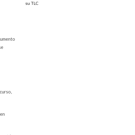
 aumento
se
curso,
 en