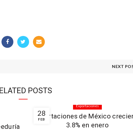
NEXT PO
ELATED POSTS
Exportaciones
28
Exportaciones de México crecie
FEB
3.8% en enero
eeduría