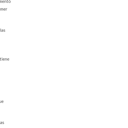
ementó
imer
las
tiene
ue
ras