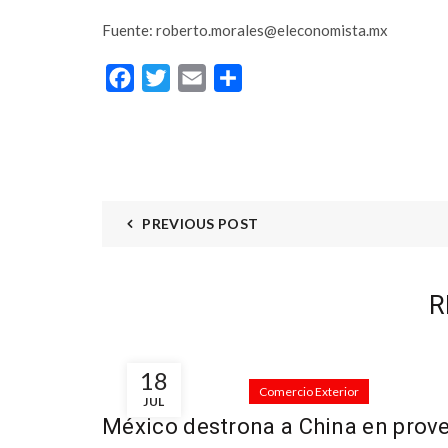
YouTube
Fuente:
roberto.morales@eleconomista.mx
LinkedIn
Facebook
Twitter
Email
Compartir
PREVIOUS POST
R
18
Comercio Exterior
JUL
México destrona a China en prov