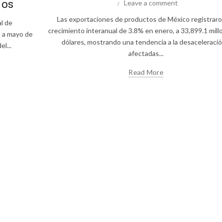
dos
Leave a comment
Las exportaciones de productos de México registrar
al de
crecimiento interanual de 3.8% en enero, a 33,899.1 mil
o a mayo de
dólares, mostrando una tendencia a la desaceleració
l...
afectadas...
Read More