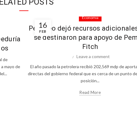
ELATED POSTS
Economia
16
Petróleo dejó recursos adicionale
FEB
se destinaron para apoyo de Pem
eeduría
Fitch
dos
Leave a comment
al de
o a mayo de
El año pasado la petrolera recibió 202,569 mdp de aport
l...
directas del gobierno federal que es cerca de un punto de
posición...
Read More