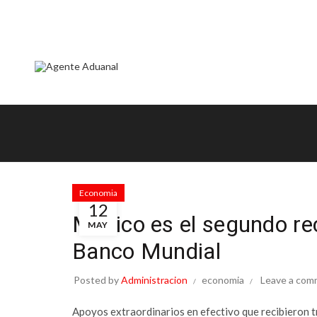
ok
Economia
12
México es el segundo re
MAY
Banco Mundial
tir
Posted by
Administracion
economia
Leave a com
Apoyos extraordinarios en efectivo que recibieron t