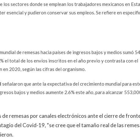
a de los sectores donde se emplean los trabajadores mexicanos en Est
ter esencial y pudieron conservar sus empleos. Se refiere en específi
ro mundial de remesas hacia países de ingresos bajos y medios sumó 5
 el total de los envíos inscritos en el año previo y contrasta con el
 en 2020, según las cifras del organismo.
l
señalaron que ante la expectativa del crecimiento mundial para est
 ingresos bajos y medios aumente 2.6% este año, para alcanzar 553,00
s de remesas por canales electrónicos ante el cierre de front
ontagio del Covid-19, “se cree que el tamaño real de las remes
ieron.