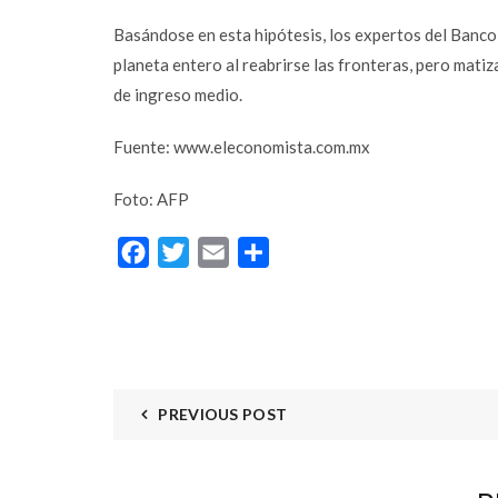
Basándose en esta hipótesis, los expertos del Banco 
planeta entero al reabrirse las fronteras, pero mat
de ingreso medio.
Fuente: www.eleconomista.com.mx
Facebook
Foto: AFP
Twitter
Facebook
Twitter
Email
Compartir
Email
Instagram
YouTube
PREVIOUS POST
LinkedIn