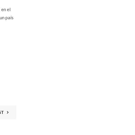
 en el
un país
ST