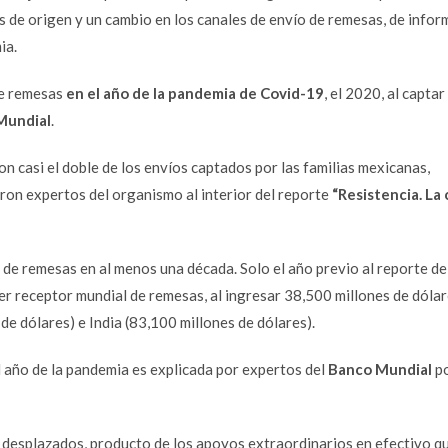
ís de origen y un cambio en los canales de envío de remesas, de infor
ia.
de remesas
en el año de la pandemia de Covid-19
, el 2020, al capta
Mundial
.
n casi el doble de los envíos captados por las familias mexicanas,
ron expertos del organismo al interior del reporte
“Resistencia. La c
de remesas en al menos una década. Solo el año previo al reporte de
r receptor mundial de remesas, al ingresar 38,500 millones de dólar
de dólares) e India (83,100 millones de dólares).
el año de la pandemia es explicada por expertos del
Banco Mundial
po
s desplazados, producto de los apoyos extraordinarios en efectivo qu