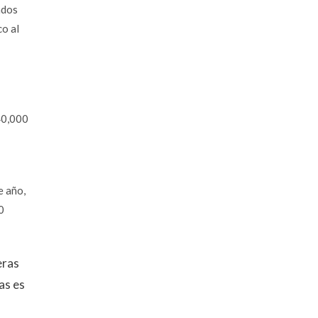
ados
co al
40,000
e año,
0
eras
as es