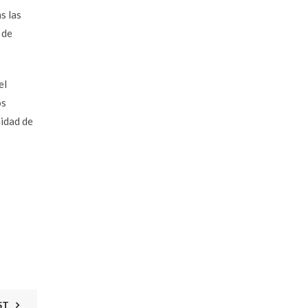
s las
 de
el
os
nidad de
ST