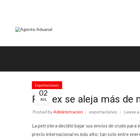
ok
Exportaciones
02
Pemex se aleja más de m
JUL
tir
Posted by
Administracion
exportaciones
Leave 
La petrolera decidió bajar sus envíos de crudo para 
precio internacional es más alto; tan solo entre ene