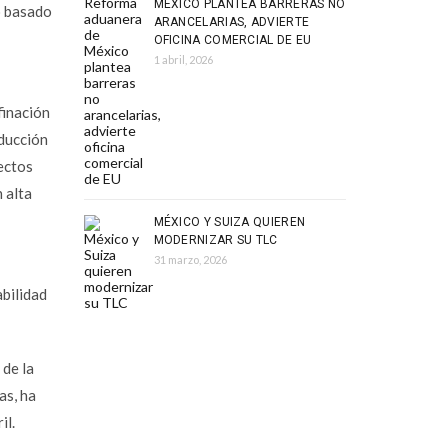
MÉXICO PLANTEA BARRERAS NO
o basado
ARANCELARIAS, ADVIERTE
OFICINA COMERCIAL DE EU
1 abril, 2026
finación
educción
yectos
 alta
MÉXICO Y SUIZA QUIEREN
MODERNIZAR SU TLC
31 marzo, 2026
bilidad
 de la
as, ha
il.