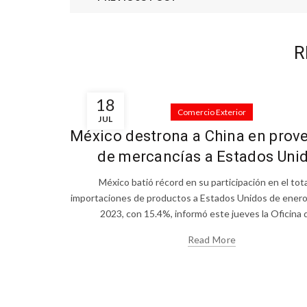
Twitter
Email
R
Instagram
YouTube
18
Comercio Exterior
LinkedIn
JUL
México destrona a China en prov
de mercancías a Estados Uni
México batió récord en su participación en el tot
importaciones de productos a Estados Unidos de ener
2023, con 15.4%, informó este jueves la Oficina de
Read More