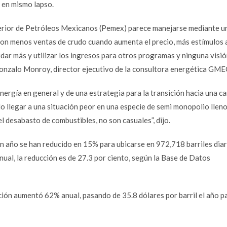
 en mismo lapso.
terior de Petróleos Mexicanos (Pemex) parece manejarse mediante u
 con menos ventas de crudo cuando aumenta el precio, más estímulos 
ar más y utilizar los ingresos para otros programas y ninguna visi
 Gonzalo Monroy, director ejecutivo de la consultora energética GME
energía en general y de una estrategia para la transición hacia una c
o llegar a una situación peor en una especie de semi monopolio lleno
l desabasto de combustibles, no son casuales”, dijo.
un año se han reducido en 15% para ubicarse en 972,718 barriles diar
ual, la reducción es de 27.3 por ciento, según la Base de Datos
ación aumentó 62% anual, pasando de 35.8 dólares por barril el año p