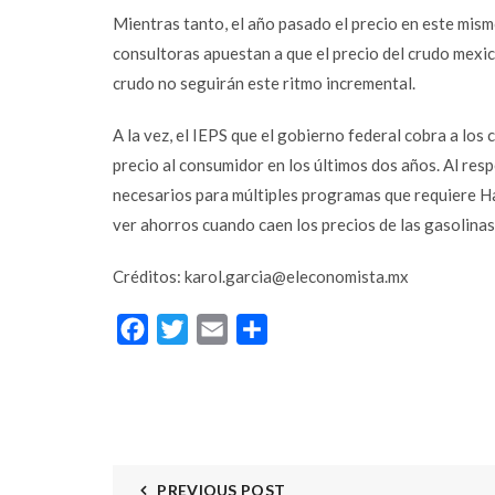
Mientras tanto, el año pasado el precio en este mismo
consultoras apuestan a que el precio del crudo mexic
crudo no seguirán este ritmo incremental.
A la vez, el IEPS que el gobierno federal cobra a lo
precio al consumidor en los últimos dos años. Al re
necesarios para múltiples programas que requiere Ha
ver ahorros cuando caen los precios de las gasolina
Créditos:
karol.garcia@eleconomista.mx
Facebook
Twitter
Email
Compartir
Facebook
PREVIOUS POST