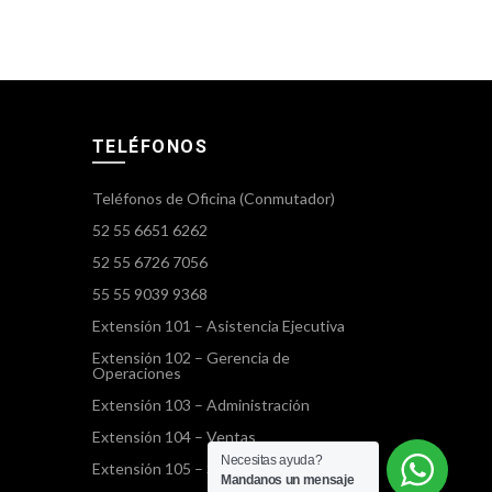
TELÉFONOS
Teléfonos de Oficina (Conmutador)
52 55 6651 6262
52 55 6726 7056
55 55 9039 9368
Extensión 101 – Asistencia Ejecutiva
Extensión 102 – Gerencia de
Operaciones
Extensión 103 – Administración
Extensión 104 – Ventas
Necesitas ayuda?
Extensión 105 – Servicios Terrestres
Mandanos un mensaje