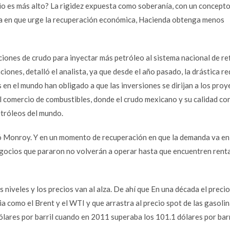
cio es más alto? La rigidez expuesta como soberanía, con un concept
ca en que urge la recuperación económica, Hacienda obtenga menos
iones de crudo para inyectar más petróleo al sistema nacional de re
ciones, detalló el analista, ya que desde el año pasado, la drástica r
 en el mundo han obligado a que las inversiones se dirijan a los pro
el comercio de combustibles, donde el crudo mexicano y su calidad con
etróleos del mundo.
có Monroy. Y en un momento de recuperación en que la demanda va en
egocios que pararon no volverán a operar hasta que encuentren renta
s niveles y los precios van al alza. De ahí que En una década el precio
a como el Brent y el WTI y que arrastra al precio spot de las gasolin
ólares por barril cuando en 2011 superaba los 101.1 dólares por barr