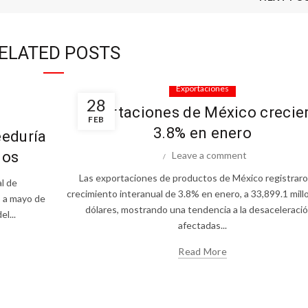
ELATED POSTS
Exportaciones
28
Exportaciones de México crecie
FEB
3.8% en enero
eeduría
dos
Leave a comment
Las exportaciones de productos de México registrar
al de
crecimiento interanual de 3.8% en enero, a 33,899.1 mil
o a mayo de
dólares, mostrando una tendencia a la desaceleració
l...
afectadas...
Read More