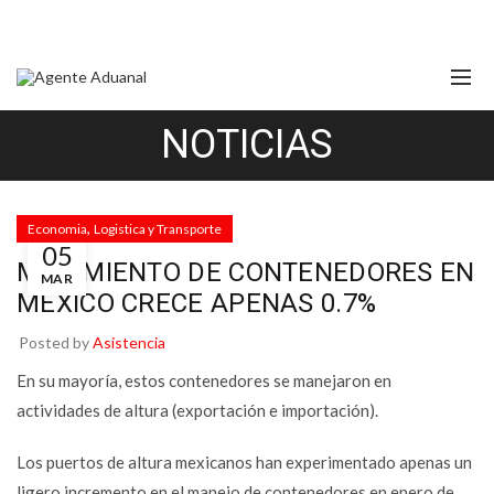
NOTICIAS
,
Economia
Logistica y Transporte
05
MOVIMIENTO DE CONTENEDORES EN
MAR
MÉXICO CRECE APENAS 0.7%
Posted by
Asistencia
En su mayoría, estos contenedores se manejaron en
actividades de altura (exportación e importación).
Los puertos de altura mexicanos han experimentado apenas un
ligero incremento en el manejo de contenedores en enero de