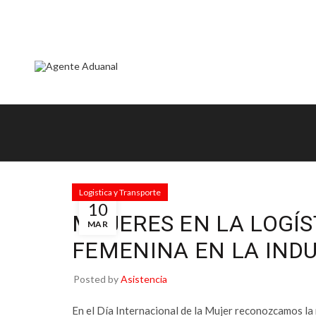
ok
Logistica y Transporte
10
MUJERES EN LA LOGÍS
MAR
FEMENINA EN LA IND
tir
Posted by
Asistencia
En el Día Internacional de la Mujer reconozcamos la r