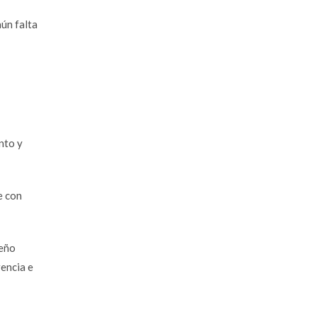
aún falta
nto y
e con
peño
encia e