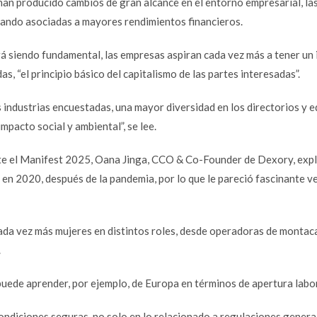
han producido cambios de gran alcance en el entorno empresarial, la
tando asociadas a mayores rendimientos financieros.
rá siendo fundamental, las empresas aspiran cada vez más a tener un
as, “el principio básico del capitalismo de las partes interesadas”.
 industrias encuestadas, una mayor diversidad en los directorios y 
pacto social y ambiental”, se lee.
el Manifest 2025, Oana Jinga, CCO & Co-Founder de Dexory, expl
o en 2020, después de la pandemia, por lo que le pareció fascinante 
cada vez más mujeres en distintos roles, desde operadoras de monta
.
ede aprender, por ejemplo, de Europa en términos de apertura labor
ondiciones seguras, no solo en lo relacionado a regulaciones general