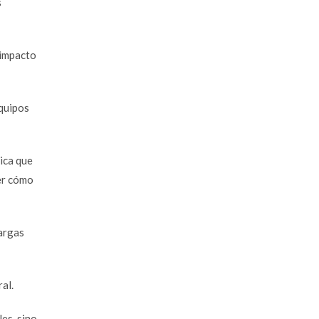
s
 impacto
equipos
ica que
ver cómo
cargas
al.
es, sino