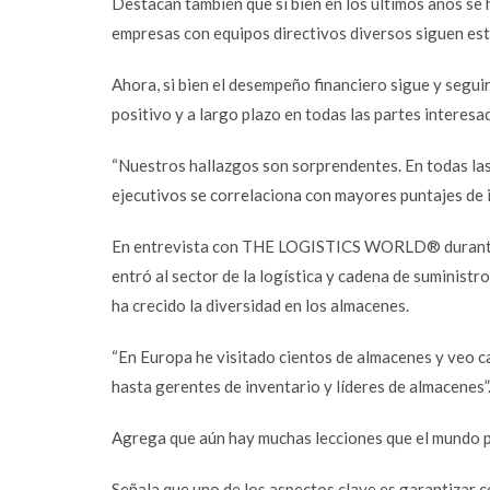
Destacan también que si bien en los últimos años se 
empresas con equipos directivos diversos siguen es
Ahora, si bien el desempeño financiero sigue y segui
positivo y a largo plazo en todas las partes interesad
“Nuestros hallazgos son sorprendentes. En todas las
ejecutivos se correlaciona con mayores puntajes de im
En entrevista con THE LOGISTICS WORLD® durante 
entró al sector de la logística y cadena de suministr
ha crecido la diversidad en los almacenes.
“En Europa he visitado cientos de almacenes y veo 
hasta gerentes de inventario y líderes de almacenes”
Agrega que aún hay muchas lecciones que el mundo pu
Señala que uno de los aspectos clave es garantizar c