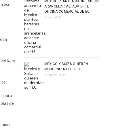
MÉXICO PLANTEA BARRERAS NO
en ese
ARANCELARIAS, ADVIERTE
OFICINA COMERCIAL DE EU
1 abril, 2026
erza
 36%, lo
MÉXICO Y SUIZA QUIEREN
MODERNIZAR SU TLC
31 marzo, 2026
les.
os para
opias de
n como