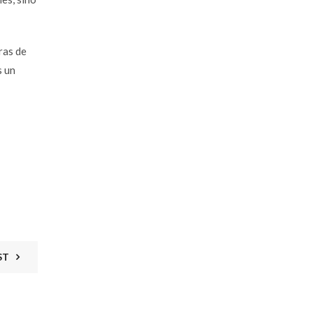
ras de
s un
ST