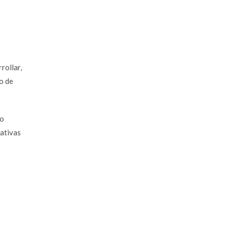
rollar,
o de
ro
iativas