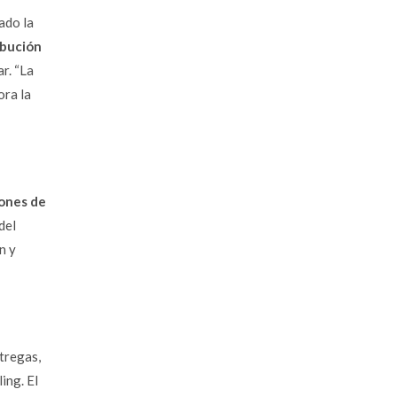
ado la
ibución
r. “La
ora la
lones de
del
n y
tregas,
ling
. El