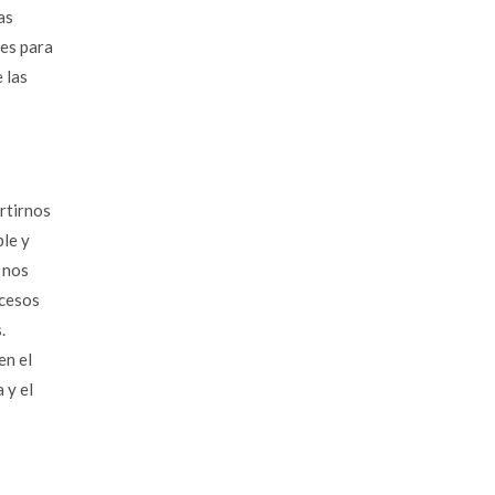
as
tes para
 las
rtirnos
ble y
s nos
ocesos
.
en el
 y el