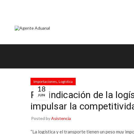
ok
,
Importaciones
Logistica
18
Reivindicación de la log
JUN
impulsar la competitivid
tir
Posted by
Asistencia
“La logística y el transporte tienen un peso muy imp