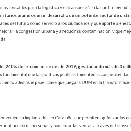
ás rentables para la logística y el transporte’, en la que ha reivindic
rritorios pioneros en el desarrollo de un potente sector de distr
udades del futuro como servicio a los ciudadanos y que aporte bienesta
orar la congestión urbana y a reducir su contaminación, y que mej
nda
.
del 240% del
e-commerce
desde 2019, gestionando más de 3 mil
Es fundamental que las políticas públicas fomenten la competitividad 
nociendo además el papel clave que juega la DUM en la transformació
 conveniencia implantados en Cataluña, que permiten optimizar las en
rar afluencia de personas y aumentar las ventas a través del
crossel