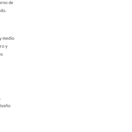
orno de
ado.
 y medio
ro y
os
.
diseño