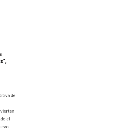
a
s”,
itiva de
nvierten
ndo el
nuevo