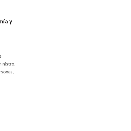
mía y
e
inistro.
rsonas,