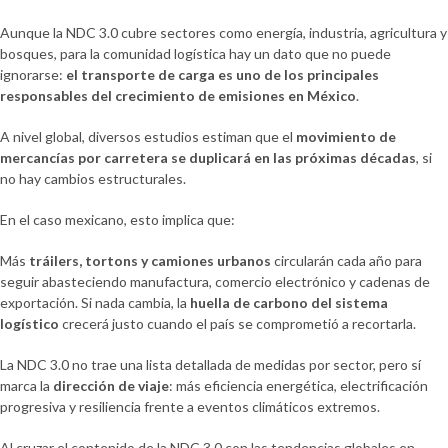
Aunque la NDC 3.0 cubre sectores como energía, industria, agricultura y
bosques, para la comunidad logística hay un dato que no puede
ignorarse:
el transporte de carga es uno de los principales
responsables del crecimiento de emisiones en México
.
A nivel global, diversos estudios estiman que el
movimiento de
mercancías por carretera se duplicará en las próximas décadas
, si
no hay cambios estructurales.
En el caso mexicano, esto implica que:
Más
tráilers, tortons y camiones urbanos
circularán cada año para
seguir abasteciendo manufactura, comercio electrónico y cadenas de
exportación. Si nada cambia, la
huella de carbono del sistema
logístico
crecerá justo cuando el país se comprometió a recortarla.
La NDC 3.0 no trae una lista detallada de medidas por sector, pero sí
marca la
dirección de viaje
: más eficiencia energética, electrificación
progresiva y resiliencia frente a eventos climáticos extremos.
Al cruzar el contenido de la NDC 3.0 con las tendencias globales en