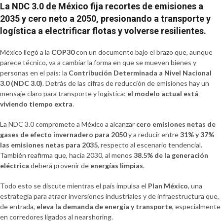
La NDC 3.0 de México fija recortes de emisiones a
2035 y cero neto a 2050, presionando a transporte y
logística a electrificar flotas y volverse resilientes.
México llegó a la
COP30
con un documento bajo el brazo que, aunque
parece técnico, va a cambiar la forma en que se mueven bienes y
personas en el país: la
Contribución Determinada a Nivel Nacional
3.0 (NDC 3.0)
. Detrás de las cifras de reducción de emisiones hay un
mensaje claro para transporte y logística:
el modelo actual está
viviendo tiempo extra
.
La NDC 3.0 compromete a México a alcanzar
cero emisiones netas de
gases de efecto invernadero para 2050
y a reducir entre
31% y 37%
las emisiones netas para 2035
, respecto al escenario tendencial.
También reafirma que, hacia 2030, al menos
38.5% de la generación
eléctrica
deberá provenir de
energías limpias
.
Todo esto se discute mientras el país impulsa el
Plan México
, una
estrategia para atraer inversiones industriales y de infraestructura que,
de entrada,
eleva la demanda de energía y transporte
, especialmente
en corredores ligados al nearshoring.