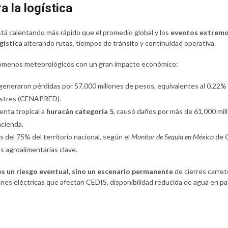
 la logística
 está calentando más rápido que el promedio global y los
eventos extremo
gística
alterando rutas, tiempos de tránsito y continuidad operativa.
enómenos meteorológicos con un gran impacto económico:
generaron pérdidas por 57,000 millones de pesos, equivalentes al 0.22% 
astres (CENAPRED).
enta tropical a
huracán categoría 5
, causó daños por más de 61,000 mi
cienda.
 del 75% del territorio nacional, según el
Monitor de Sequía en México
de C
 agroalimentarias clave.
 es un riesgo eventual, sino un escenario permanente
de cierres carret
es eléctricas que afectan CEDIS, disponibilidad reducida de agua en par