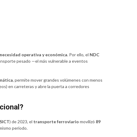
 necesidad operativa y económica
. Por ello, el
NDC
ransporte pesado —el más vulnerable a eventos
imática
, permite mover grandes volúmenes con menos
eos) en carreteras y abre la puerta a corredores
acional?
SICT
) de 2023, el
transporte ferroviario
movilizó
89
mismo periodo.