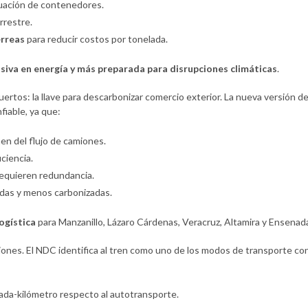
cuación de contenedores.
restre.
érreas
para reducir costos por tonelada.
nsiva en energía y más preparada para disrupciones climáticas
.
ertos: la llave para descarbonizar comercio exterior. La nueva versión d
fiable, ya que:
en del flujo de camiones.
iciencia.
equieren redundancia.
idas y menos carbonizadas.
logística
para Manzanillo, Lázaro Cárdenas, Veracruz, Altamira y Ensenad
siones. El NDC identifica al tren como uno de los modos de transporte co
ada-kilómetro respecto al autotransporte.