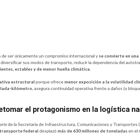
ja de ser únicamente un compromiso internacional y
se convierte en una
diversificar sus modos de transporte, reducir la dependencia del autot
entes, estables y de menor huella climática
.
ativa estructural
porque ofrece
menor exposición a la volatilidad cl
elada-kilómetro
, asegura continuidad operativa frente a daños (o bloqu
retomar el protagonismo en la logística n
orte
de la Secretaría de Infraestructura, Comunicaciones y Transportes (
transporte federal
desplazó
más de 630 millones de toneladas
en el 