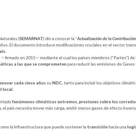
aturales (
SEMARNAT
) dio a conocer la “
Actualización de la Contribució
años. El documento introduce modificaciones cruciales en el sector trans
aís
.
s
—firmado en 2015— mediante el cual los países miembros (“Partes”) de 
máticas a las que se comprometen
para reducir las emisiones de Gases
enovar cada cinco años
su
NDC
, tanto para incluir los objetivos climá
l local
.
rentado
fenómenos climáticos extremos
,
presiones sobre los corredo
, el país necesita mover más carga, emitir menos gases de efecto inver
como la infraestructura que puede sostener la
transición
hacia una
logí