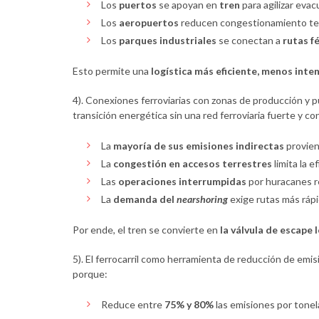
Los
puertos
se apoyan en
tren
para agilizar eva
Los
aeropuertos
reducen congestionamiento ter
Los
parques industriales
se conectan a
rutas f
Esto permite una
logística más eficiente, menos inte
4). Conexiones ferroviarias con zonas de producción y pu
transición energética sin una red ferroviaria fuerte y con
La
mayoría de sus emisiones indirectas
provien
La
congestión en accesos terrestres
limita la ef
Las
operaciones interrumpidas
por huracanes r
La
demanda del
nearshoring
exige rutas más ráp
Por ende, el tren se convierte en
la válvula de escape 
5). El ferrocarril como herramienta de reducción de emi
porque:
Reduce entre
75% y 80%
las emisiones por tonel