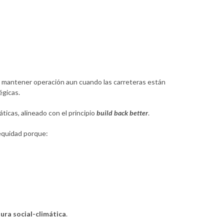
 mantener operación aun cuando las carreteras están
égicas.
ticas, alineado con el principio
build back better
.
 equidad porque:
ura social-climática
.