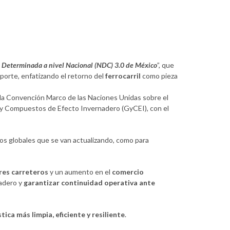
n Determinada a nivel Nacional (NDC) 3.0 de México
”, que
porte, enfatizando el retorno del
ferrocarril
como pieza
la Convención Marco de las Naciones Unidas sobre el
 y Compuestos de Efecto Invernadero (GyCEI), con el
ticos globales que se van actualizando, como para
res carreteros
y un aumento en el
comercio
nadero y
garantizar continuidad operativa ante
stica más limpia, eficiente y resiliente
.