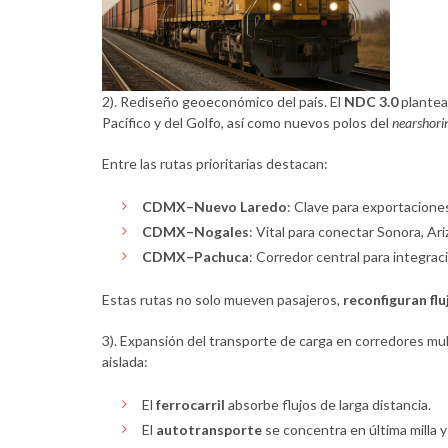
2). Rediseño geoeconómico del país. El
NDC 3.0
plante
Pacífico y del Golfo, así como nuevos polos del
nearshori
Entre las rutas prioritarias destacan:
CDMX–Nuevo Laredo
: Clave para exportacione
CDMX–Nogales
: Vital para conectar Sonora, Ar
CDMX–Pachuca
: Corredor central para integrac
Estas rutas no solo mueven pasajeros,
reconfiguran flu
3). Expansión del transporte de carga en corredores m
aislada:
El
ferrocarril
absorbe flujos de larga distancia.
El
autotransporte
se concentra en última milla y 