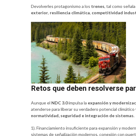
Devolverles protagonismo a los
trenes
, tal como señala
exterior
,
resiliencia climática
,
competitividad indust
Retos que deben resolverse para 
Aunque el
NDC 3.0
impulsa la
expansión y modernizaci
atenderse para liberar su verdadero potencial climático y
normatividad, seguridad e integración de sistemas
.
1). Financiamiento insuficiente para expansión y moderni
sistemas de señalización modernos, conexión con puertos