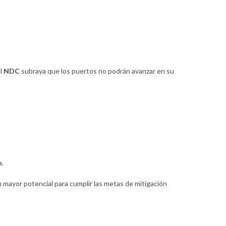
el
NDC
subraya que los puertos no podrán avanzar en su
a.
n mayor potencial para cumplir las metas de mitigación