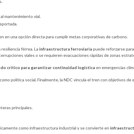
s.
al mantenimiento vial.
sportada.
tren en una opción directa para cumplir metas corporativas de carbono.
resiliencia férrea. La
infraestructura ferroviaria
puede reforzarse para
terrupciones viales o se requieren evacuaciones rápidas de zonas estrat
do crítico para garantizar continuidad logística
en emergencias climá
 como política social
.
Finalmente, la NDC vincula el tren con objetivos de
teras principales.
únicamente como infraestructura industrial y se convierte en
infraestruct