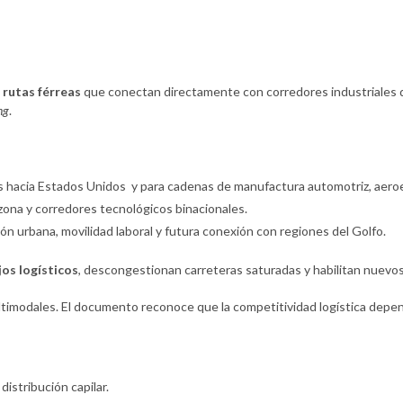
a
rutas férreas
que conectan directamente con corredores industriales de
ng
.
s hacia Estados Unidos y para cadenas de manufactura automotriz, aeroes
izona y corredores tecnológicos binacionales.
ión urbana, movilidad laboral y futura conexión con regiones del Golfo.
jos logísticos
, descongestionan carreteras saturadas y habilitan nuevos
ultimodales. El documento reconoce que la competitividad logística dep
distribución capilar.