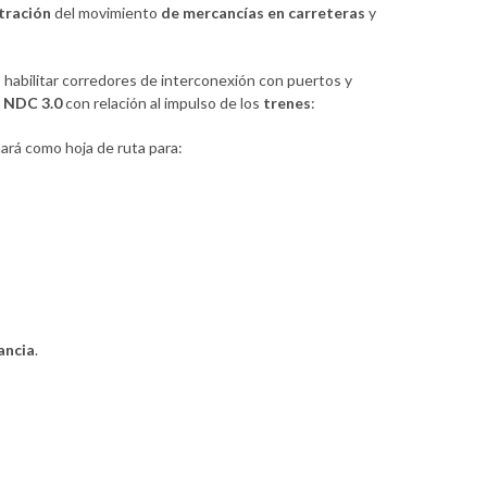
tración
del movimiento
de mercancías en carreteras
y
, habilitar corredores de interconexión con puertos y
l NDC 3.0
con relación al impulso de los
trenes
:
ará como hoja de ruta para:
ancia
.