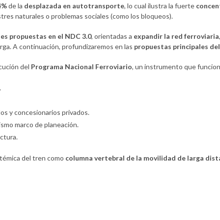
4%
de la
desplazada en autotransporte
, lo cual ilustra la fuerte
concen
stres naturales o problemas sociales (como los bloqueos).
es propuestas en el NDC 3.0
, orientadas a
expandir la red ferroviaria
carga. A continuación, profundizaremos en las
propuestas principales de
ecución del
Programa Nacional Ferroviario
, un instrumento que funcion
.
dos y concesionarios privados.
mismo marco de planeación.
uctura.
istémica del tren como
columna vertebral de la movilidad de larga dist