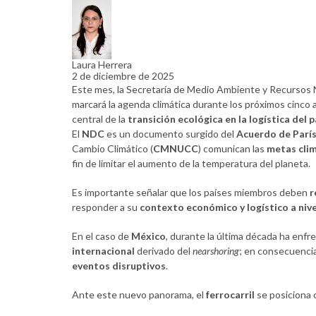
Laura Herrera
2 de diciembre de 2025
Este mes, la Secretaría de Medio Ambiente y Recursos N
marcará la agenda climática durante los próximos cinco 
central de la
transición ecológica en la logística del p
El
NDC
es un documento surgido del
Acuerdo de Parí
Cambio Climático (
CMNUCC
) comunican las
metas cli
fin de limitar el aumento de la temperatura del planeta.
ok
Es importante señalar que los países miembros deben
r
responder a su
contexto económico y logístico a nive
En el caso de
México
, durante la última década ha enf
internacional
derivado del
nearshoring
; en consecuencia
tir
eventos disruptivos
.
Ante este nuevo panorama, el
ferrocarril
se posiciona 