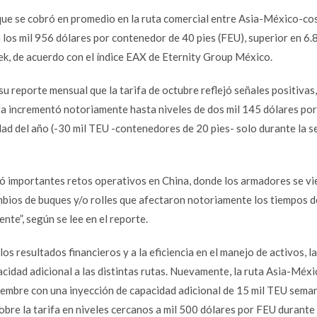
 que se cobró en promedio en la ruta comercial entre Asia-México-co
 los mil 956 dólares por contenedor de 40 pies (FEU), superior en 6.
k, de acuerdo con el índice EAX de Eternity Group México.
su reporte mensual que la tarifa de octubre reflejó señales positivas,
ifa incrementó notoriamente hasta niveles de dos mil 145 dólares po
ad del año (-30 mil TEU -contenedores de 20 pies- solo durante la 
 importantes retos operativos en China, donde los armadores se vi
ambios de buques y/o rolles que afectaron notoriamente los tiempos d
e”, según se lee en el reporte.
los resultados financieros y a la eficiencia en el manejo de activos, la
cidad adicional a las distintas rutas. Nuevamente, la ruta Asia-Méxi
iembre con una inyección de capacidad adicional de 15 mil TEU seman
bre la tarifa en niveles cercanos a mil 500 dólares por FEU durante 