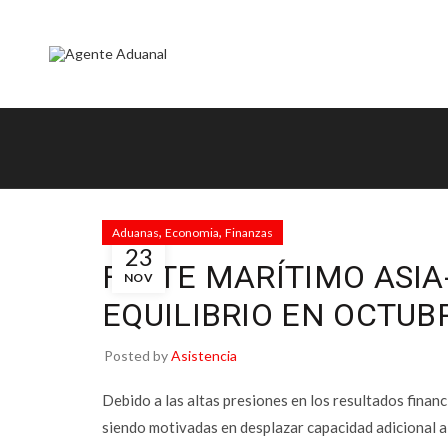
,
,
Aduanas
Economia
Finanzas
ok
23
FLETE MARÍTIMO ASI
NOV
EQUILIBRIO EN OCTUB
Posted by
Asistencia
tir
Debido a las altas presiones en los resultados financi
siendo motivadas en desplazar capacidad adicional a 