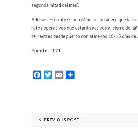
segunda mitad del mes”.
Email
Además, Eternity Group México consideró que la cong
Instagram
retos operativos que estarán activos al cierre del 
terrestres desde puerto con al menos 10-15 días de 
YouTube
LinkedIn
Fuente – T21
Facebook
Twitter
Email
Compartir
PREVIOUS POST