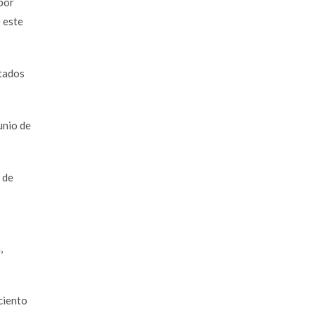
 por
 este
stados
unio de
 de
,
ciento