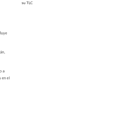
fluye
án,
o a
 en el