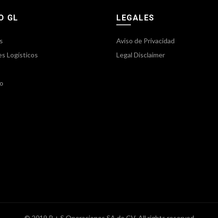
O GL
LEGALES
s
Aviso de Privacidad
es Logísticos
Legal Disclaimer
o
© 2019 P + S Operaciones SA de CV. All rights reserved