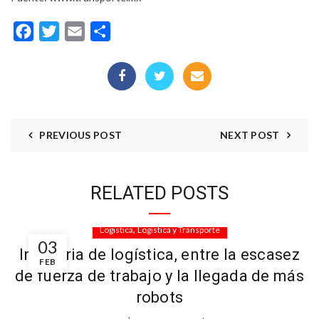
Facebook
Twitter
Email
Compartir
PREVIOUS POST
NEXT POST
RELATED POSTS
,
Logistica
Logistica y Transporte
03
Industria de logística, entre la escasez
FEB
de fuerza de trabajo y la llegada de más
robots