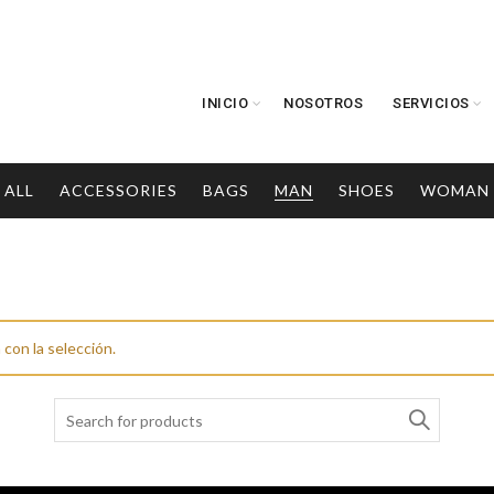
INICIO
NOSOTROS
SERVICIOS
ALL
ACCESSORIES
BAGS
MAN
SHOES
WOMAN
on la selección.
Search
for: