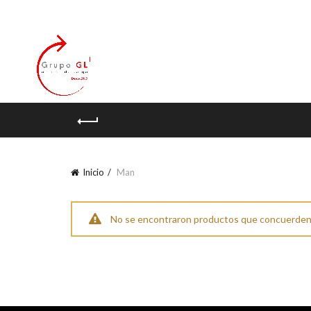
Inicio
Man
ok
No se encontraron productos que concuerden c
tir
Facebook