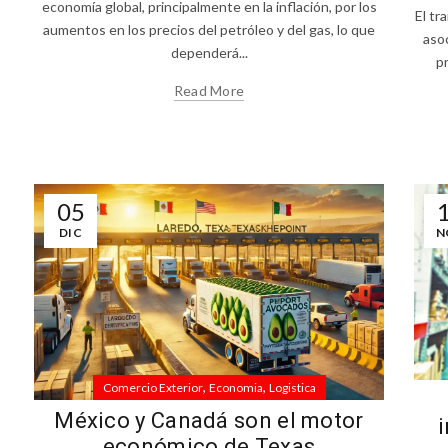
economía global, principalmente en la inflación, por los
s
El tr
aumentos en los precios del petróleo y del gas, lo que
aso
dependerá...
pr
Read More
05
DIC
N
,
,
Comercio Exterior
Economia
Logistica
México y Canadá son el motor
económico de Texas