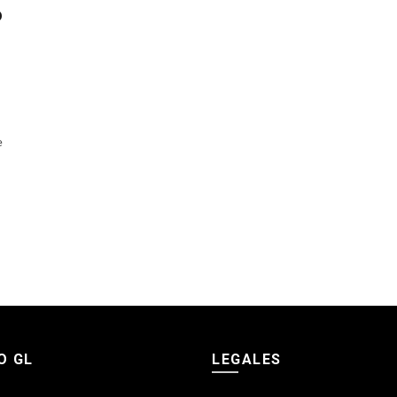
o
e
O GL
LEGALES