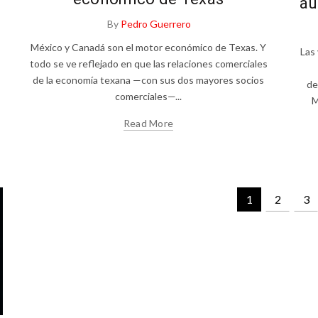
au
By
Pedro Guerrero
México y Canadá son el motor económico de Texas. Y
Las
todo se ve reflejado en que las relaciones comerciales
de la economía texana —con sus dos mayores socios
de
comerciales—...
M
Read More
1
2
3