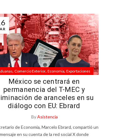
16
AR
,
,
,
duanas
Comercio Exterior
Economia
Exportaciones
México se centrará en
permanencia del T-MEC y
liminación de aranceles en su
diálogo con EU: Ebrard
By
Asistencia
cretario de Economía, Marcelo Ebrard, compartió un
mensaje en su cuenta de la red social X donde