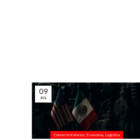
09
JUL
,
,
Comercio Exterior
Economia
Logistica