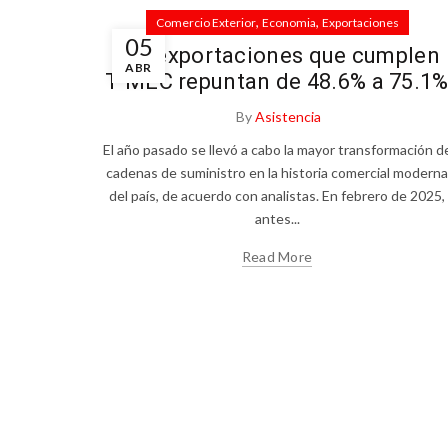
,
,
Comercio Exterior
Economia
Exportaciones
05
Las exportaciones que cumplen
ABR
T-MEC repuntan de 48.6% a 75.1
By
Asistencia
El año pasado se llevó a cabo la mayor transformación d
cadenas de suministro en la historia comercial moderna
del país, de acuerdo con analistas. En febrero de 2025,
antes...
Read More