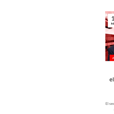
M
A
e
El se