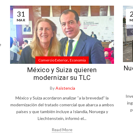
31
MAR
M
%
e
,
Comercio Exterior
Economia
Nue
México y Suiza quieren
modernizar su TLC
By
Asistencia
Inve
México y Suiza acordaron analizar “a la brevedad” la
ing
modernización del tratado comercial que abarca a ambos
p
países y que también incluye a Islandia, Noruega y
Liechtenstein, informó el...
Read More