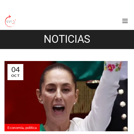
NOTICIAS
04
OCT
,
Economia
politica