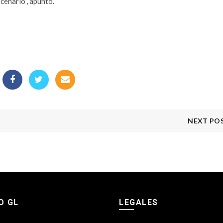
cenario”, apuntó.
NEXT PO
O GL
LEGALES