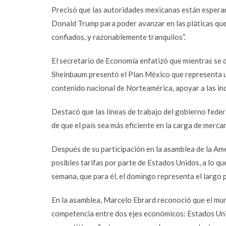
Precisó que las autoridades mexicanas están esperan
Donald Trump para poder avanzar en las pláticas que
confiados, y razonablemente tranquilos”.
Facebook
El secretario de Economía enfatizó que mientras se da
Sheinbaum presentó el Plan México que representa un 
Twitter
contenido nacional de Norteamérica, apoyar a las in
Email
Destacó que las líneas de trabajo del gobierno federa
Instagram
de que el país sea más eficiente en la carga de mercan
YouTube
Después de su participación en la asamblea de la Ame
LinkedIn
posibles tarifas por parte de Estados Unidos, a lo q
semana, que para él, el domingo representa el largo 
En la asamblea, Marcelo Ebrard reconoció que el mu
competencia entre dos ejes económicos: Estados Unid