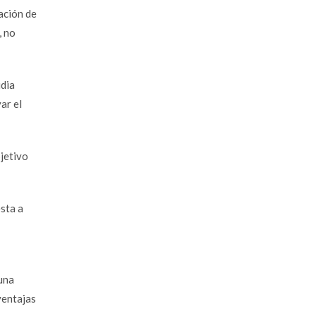
ación de
, no
udia
ar el
bjetivo
sta a
una
ventajas