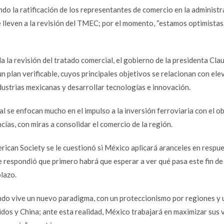
do la ratificación de los representantes de comercio en la administr
 lleven a la revisión del TMEC; por el momento, “estamos optimistas
 la revisión del tratado comercial, el gobierno de la presidenta Cla
plan verificable, cuyos principales objetivos se relacionan con elev
dustrias mexicanas y desarrollar tecnologías e innovación.
l se enfocan mucho en el impulso a la inversión ferroviaria con el o
cías, con miras a consolidar el comercio de la región.
rican Society se le cuestionó si México aplicará aranceles en respue
ue respondió que primero habrá que esperar a ver qué pasa este fin de
plazo.
ndo vive un nuevo paradigma, con un proteccionismo por regiones y 
os y China; ante esta realidad, México trabajará en maximizar sus 