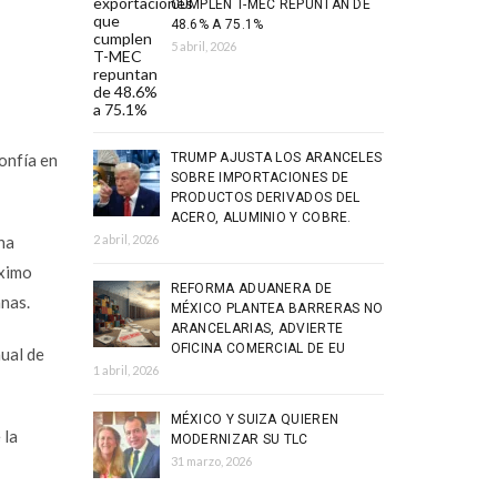
CUMPLEN T-MEC REPUNTAN DE
48.6% A 75.1%
5 abril, 2026
onfía en
TRUMP AJUSTA LOS ARANCELES
SOBRE IMPORTACIONES DE
PRODUCTOS DERIVADOS DEL
ACERO, ALUMINIO Y COBRE.
na
2 abril, 2026
óximo
REFORMA ADUANERA DE
anas.
MÉXICO PLANTEA BARRERAS NO
ARANCELARIAS, ADVIERTE
OFICINA COMERCIAL DE EU
ual de
1 abril, 2026
MÉXICO Y SUIZA QUIEREN
 la
MODERNIZAR SU TLC
31 marzo, 2026