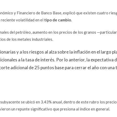
Económico y Financiero de Banco Base, explicó que existen cuatro rie
a reciente volatilidad en el
tipo de cambio
.
onales del petróleo, aumento en los precios de los granos —particul
ios de los metales industriales.
narias y a los riesgos al alza sobre la inflación en el largo pl
ionales a la tasa de interés. Por lo anterior, la expectativa 
orte adicional de 25 puntos base para cerrar el año con una 
ón subyacente se ubicó en 3.43% anual, dentro de este rubro los precio
ieron un repunte significativo que presiona al índice en general.