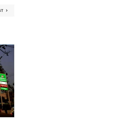
ST
09
FEB
Economia