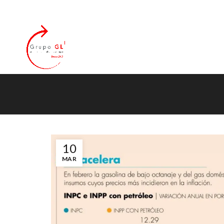
ok
10
MAR
tir