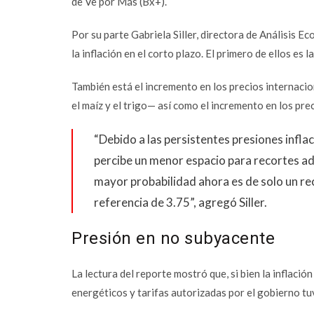
de Ve por Más (Bx+).
Por su parte Gabriela Siller, directora de Análisis 
la inflación en el corto plazo. El primero de ellos es l
También está el incremento en los precios internaci
el maíz y el trigo— así como el incremento en los prec
“Debido a las persistentes presiones inflacio
percibe un menor espacio para recortes adic
mayor probabilidad ahora es de solo un rec
referencia de 3.75”, agregó Siller.
Presión en no subyacente
La lectura del reporte mostró que, si bien la inflaci
energéticos y tarifas autorizadas por el gobierno tuv