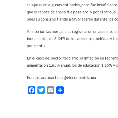
relajarse en algunas entidades, pero fue insuficiente 
Instagram
que el rebote de enero fue pasajero, y por el otro, q
YouTube
pues su consumo tiende a favorecerse durante los co
LinkedIn
Al interior, las mercancías registraron un aumento de
incrementos
de 6.34% de los alimentos, bebidas y ta
por ciento.
En el caso del sector terciario, la inflación en febrer
aumentaron 1.85% anual, los de educación 1.16% y ot
Fuente:
ana.martinez@eleconomista.mx
Facebook
Twitter
Email
Compartir