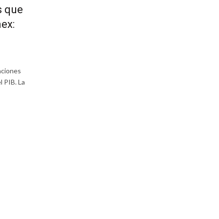
s que
México analiza emitir este año un 
ex:
sustentable en el mercado de Japó
Yorio
Leave a comment
aciones
México está considerando emitir este año bonos sustentab
l PIB. La
el mercado de Japón y busca desarrollar uno propio de este
de deuda, denominada en pesos, para...
Read More