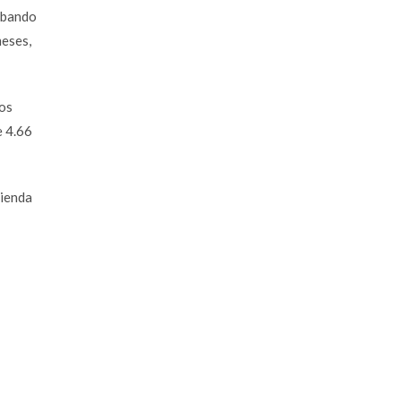
robando
meses,
los
e 4.66
vienda