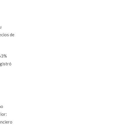
u
ecios de
.63%
gistró
no
ior:
anciero