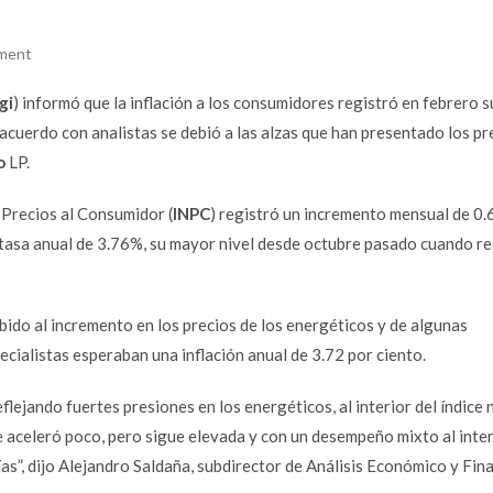
ment
gi
) informó que la inflación a los consumidores registró en febrero s
cuerdo con analistas se debió a las alzas que han presentado los pr
o
LP.
e Precios al Consumidor (
INPC
) registró un incremento mensual de 0
a tasa anual de 3.76%, su mayor nivel desde octubre pasado cuando re
ido al incremento en los precios de los energéticos y de algunas
cialistas esperaban una inflación anual de 3.72 por ciento.
eflejando fuertes presiones en los energéticos, al interior del índice 
se aceleró poco, pero sigue elevada y con un desempeño mixto al inter
ías”, dijo Alejandro Saldaña, subdirector de Análisis Económico y Fin