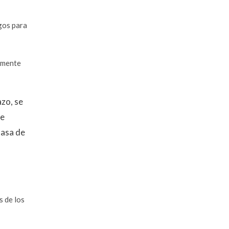
sgos para
armente
azo, se
de
tasa de
s de los