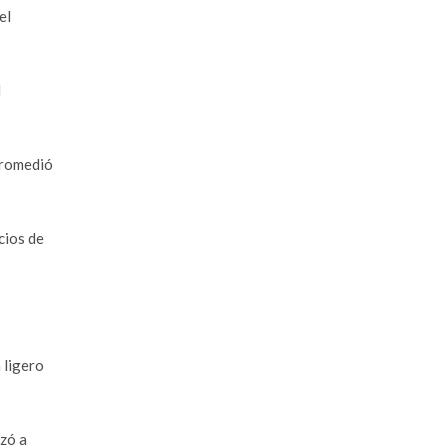
el
l
 promedió
cios de
 ligero
nzó a